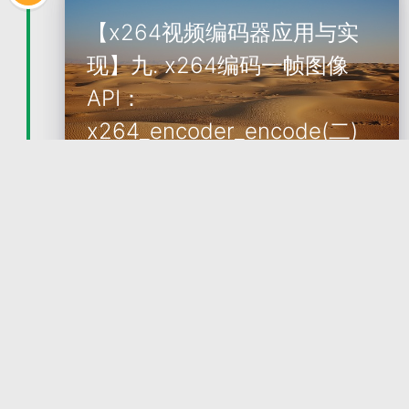
【x264视频编码器应用与实
现】九. x264编码一帧图像
API：
x264_encoder_encode(二)
摘要：本文作为 “x264视频编码器应用与实现” 系列博
文的第九篇，继续讨论x264编码器实例的图像编码AP
I的实现。 x264编码一帧图像API：x264_encoder_e
ncode(二) 首先给出一章函数调用关系图： 一、获取
2022-09-29
Yin Wenjie
待编