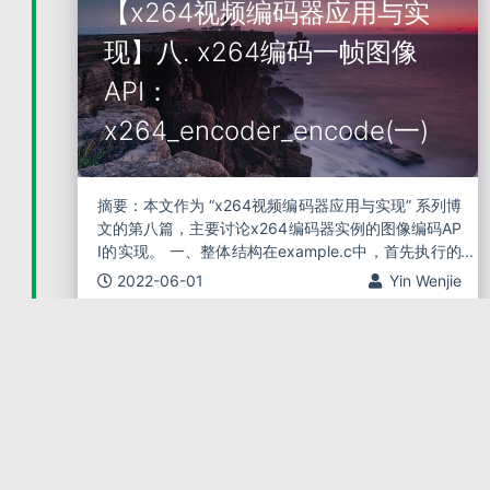
【x264视频编码器应用与实
现】八. x264编码一帧图像
API：
x264_encoder_encode(一)
摘要：本文作为 “x264视频编码器应用与实现” 系列博
文的第八篇，主要讨论x264编码器实例的图像编码AP
I的实现。 一、整体结构在example.c中，首先执行的
是打开编码器操作，使用的API为x264_encoder_ope
2022-06-01
Yin Wenjie
n，随
x264