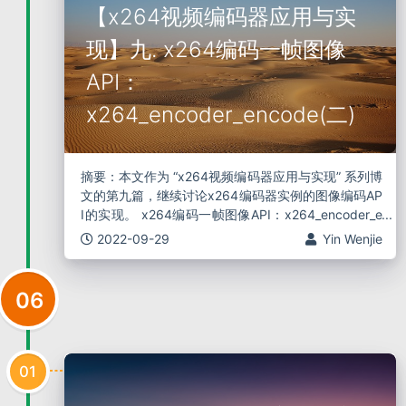
【x264视频编码器应用与实
现】九. x264编码一帧图像
API：
x264_encoder_encode(二)
摘要：本文作为 “x264视频编码器应用与实现” 系列博
文的第九篇，继续讨论x264编码器实例的图像编码AP
I的实现。 x264编码一帧图像API：x264_encoder_e
ncode(二) 首先给出一章函数调用关系图： 一、获取
2022-09-29
Yin Wenjie
待编
06
01